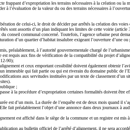
’acte frappant d’expropriation les terrains nécessaires à la création ou la
er à l’évaluation de la valeur du ou des terrains nécessaires à l’ouvertur
bération de celui-ci, le droit de décider par arrêtés la création des v
êtés sont assortis d’un plan indiquant les limites de cette voirie (article 
nt du conseil communal concerné. Toutefois, l’agence urbaine peut demand
uration d’un quartier d’habitat insalubre exigeant l’ouverture d’une ou 
oumis, préalablement, à l’autorité gouvernementale chargé de l’urbanism
 est requis aux fins de vérification de la compatibilité du projet d’al
 12-90);
’alignement et ceux emportant cessibilité doivent également obtenir l’av
 immeuble qui fait partie ou qui est riverain du domaine public de l’Et
difications aux servitudes instituées par un texte de classement d’un si
sites).
publique ;
 passe à la procédure d’expropriation certaines formalités doivent être e
urée est d’un mois. La durée de l’enquête est de deux mois quand il s’ag
lle fait préalablement l’objet d’une annonce dans deux journaux à audie
ignement est affiché dans le siège de la commune et un registre est mis 
blication au bulletin officiel de l’arrêté d’alignement, il ne sera accord