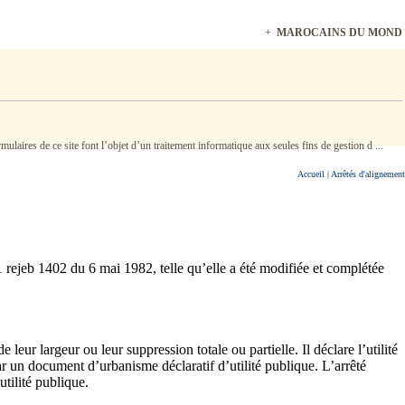
+
MAROCAINS DU MONDE, N
ulaires de ce site font l’objet d’un traitement informatique aux seules fins de gestion d ...
Accueil
| Arrêtés d'alignement
1 rejeb 1402 du 6 mai 1982, telle qu’elle a été modifiée et complétée
ur largeur ou leur suppression totale ou partielle. Il déclare l’utilité
r un document d’urbanisme déclaratif d’utilité publique. L’arrêté
tilité publique.