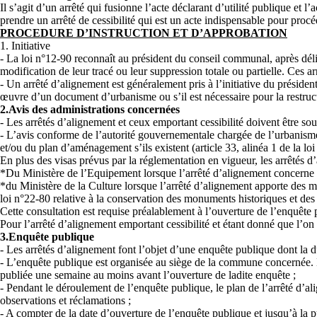
Il s’agit d’un arrêté qui fusionne l’acte déclarant d’utilité publique et l
prendre un arrêté de cessibilité qui est un acte indispensable pour procéd
PROCEDURE D’INSTRUCTION ET D’APPROBATION
1. Initiative
- La loi n°12-90 reconnaît au président du conseil communal, après déli
modification de leur tracé ou leur suppression totale ou partielle. Ces arr
- Un arrêté d’alignement est généralement pris à l’initiative du préside
œuvre d’un document d’urbanisme ou s’il est nécessaire pour la restruct
2.Avis des administrations concernées
- Les arrêtés d’alignement et ceux emportant cessibilité doivent être s
- L’avis conforme de l’autorité gouvernementale chargée de l’urbanisme
et/ou du plan d’aménagement s’ils existent (article 33, alinéa 1 de la loi
En plus des visas prévus par la réglementation en vigueur, les arrêtés d
*Du Ministère de l’Equipement lorsque l’arrêté d’alignement concerne un
*du Ministère de la Culture lorsque l’arrêté d’alignement apporte des mo
loi n°22-80 relative à la conservation des monuments historiques et des 
Cette consultation est requise préalablement à l’ouverture de l’enquête 
Pour l’arrêté d’alignement emportant cessibilité et étant donné que l’on
3.Enquête publique
- Les arrêtés d’alignement font l’objet d’une enquête publique dont la d
- L’enquête publique est organisée au siège de la commune concernée. E
publiée une semaine au moins avant l’ouverture de ladite enquête ;
- Pendant le déroulement de l’enquête publique, le plan de l’arrêté d’al
observations et réclamations ;
- A compter de la date d’ouverture de l’enquête publique et jusqu’à la pu