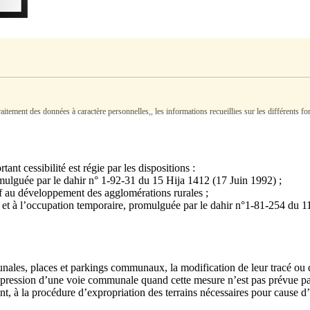
tement des données à caractère personnelles,, les informations recueillies sur les différents form
nt cessibilité est régie par les dispositions :
romulguée par le dahir n° 1-92-31 du 15 Hija 1412 (17 Juin 1992) ;
tif au développement des agglomérations rurales ;
que et à l’occupation temporaire, promulguée par le dahir n°1-81-254 du 1
es, places et parkings communaux, la modification de leur tracé ou de le
suppression d’une voie communale quand cette mesure n’est pas prévue pa
t, à la procédure d’expropriation des terrains nécessaires pour cause d’u