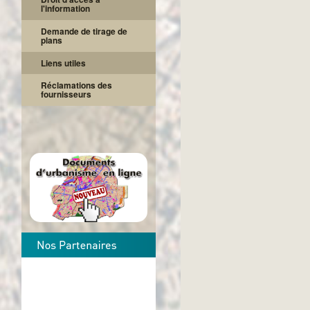
l'information
Demande de tirage de
plans
Liens utiles
Réclamations des
fournisseurs