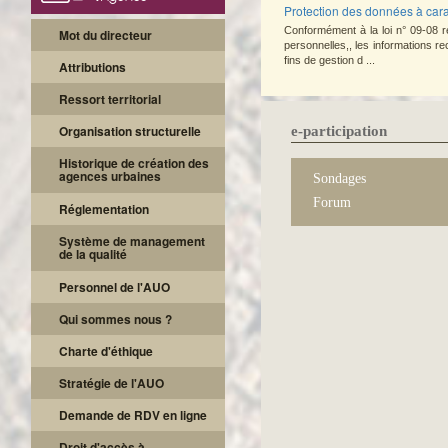
Protection des données à car
Conformément à la loi n° 09-08 r
Mot du directeur
personnelles,, les informations rec
fins de gestion d ...
Attributions
Ressort territorial
Organisation structurelle
e-participation
Historique de création des
agences urbaines
Sondages
Forum
Réglementation
Système de management
de la qualité
Personnel de l'AUO
Qui sommes nous ?
Charte d'éthique
Stratégie de l'AUO
Demande de RDV en ligne
Droit d'accès à